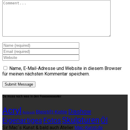
Name, E-Mail-Adresse und Website in diesem Browser
für meinen nächsten Kommentar speichern.
Da muss noch was in den Foooooooooooter
Acryl
Diashow
Bleistift-Kohle
Airbrush
Skulpturen
Öl
Eigenartiges
Fotos
Sir Mac´s Kunst & bald auch Atelier
Mac-Kunst.de