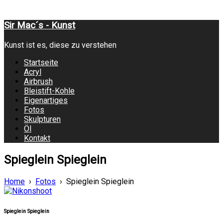
Sir Mac´s - Kunst
Kunst ist es, diese zu verstehen
Startseite
Acryl
Airbrush
Bleistift-Kohle
Eigenartiges
Fotos
Skulpturen
Öl
Kontakt
Spieglein Spieglein
Home
›
Fotos
›
Spieglein Spieglein
Spieglein Spieglein