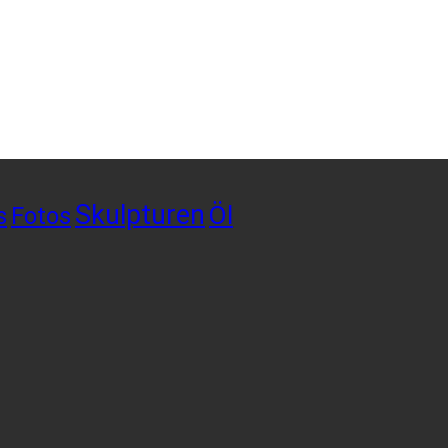
Skulpturen
Öl
s
Fotos