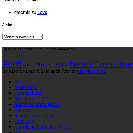
Neueste Kommentare
macmin
zu
Lava
Archiv
Archiv
Da muss noch was in den Foooooooooooter
Acryl
Eigenartige
Diashow
Bleistift-Kohle
Airbrush
Sir Mac´s Kunst & bald auch Atelier
Mac-Kunst.de
Start
Baumkrone
Datenschutz
Elementor #729
Geschwungene Farbe
Kontakt
Künstler der Lüfte
Long way
Natürliche Form und Farbe
Rost