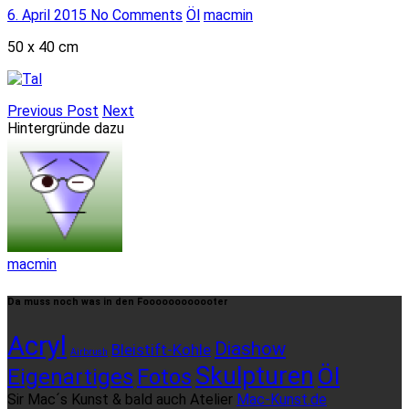
6. April 2015
No Comments
Öl
macmin
50 x 40 cm
Previous Post
Next
Hintergründe dazu
macmin
Da muss noch was in den Foooooooooooter
Acryl
Diashow
Bleistift-Kohle
Airbrush
Skulpturen
Öl
Eigenartiges
Fotos
Sir Mac´s Kunst & bald auch Atelier
Mac-Kunst.de