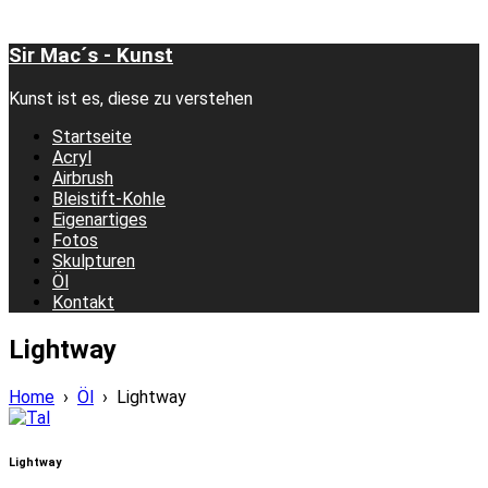
Sir Mac´s - Kunst
Kunst ist es, diese zu verstehen
Startseite
Acryl
Airbrush
Bleistift-Kohle
Eigenartiges
Fotos
Skulpturen
Öl
Kontakt
Lightway
Home
›
Öl
›
Lightway
Lightway