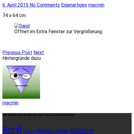
6. April 2015
No Comments
Eigenartiges
macmin
74 x 64 cm
Öffnet im Extra Fenster zur Vergrößerung.
Previous Post
Next
Hintergründe dazu
macmin
Da muss noch was in den Foooooooooooter
Acryl
Diashow
Bleistift-Kohle
Airbrush