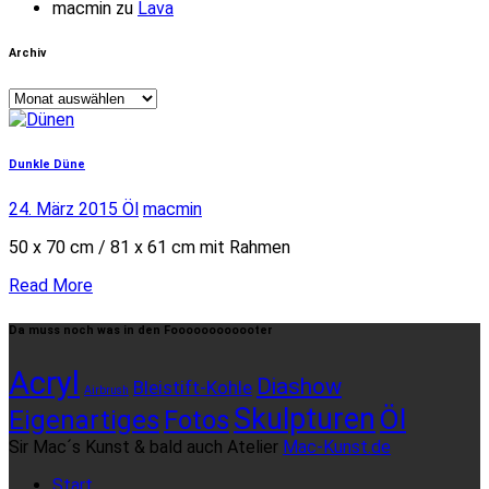
macmin
zu
Lava
Archiv
Archiv
Dunkle Düne
24. März 2015
Öl
macmin
50 x 70 cm / 81 x 61 cm mit Rahmen
Read More
Da muss noch was in den Foooooooooooter
Acryl
Diashow
Bleistift-Kohle
Airbrush
Skulpturen
Öl
Eigenartiges
Fotos
Sir Mac´s Kunst & bald auch Atelier
Mac-Kunst.de
Start